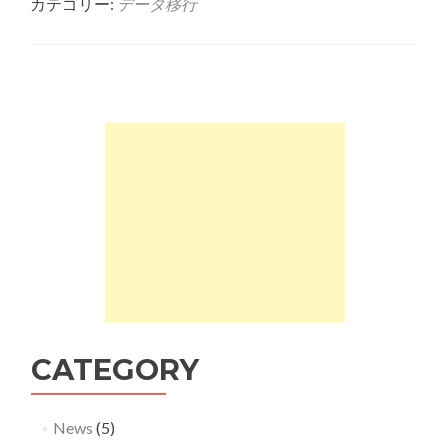
about
カテゴリー:
データ移行
別
な
ス
マ
ー
ト
フ
ォ
ン
へ
の
デ
ー
タ
移
行
（Google
CATEGORY
ド
ラ
イ
ブ
News
(5)
編）